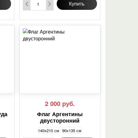
Купить
2 000
руб.
уда
Флаг Аргентины
двусторонний
140х210 см
90х135 см