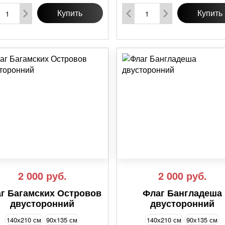
Купить
Купить
2 000
руб.
2 000
руб.
г Багамских Островов
Флаг Бангладеша
двусторонний
двусторонний
140х210 см
90х135 см
140х210 см
90х135 см