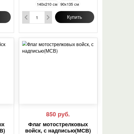
140х210 см
90х135 см
Купить
850
руб.
ых
Флаг мотострелковых
В)
войск, с надписью(МСВ)