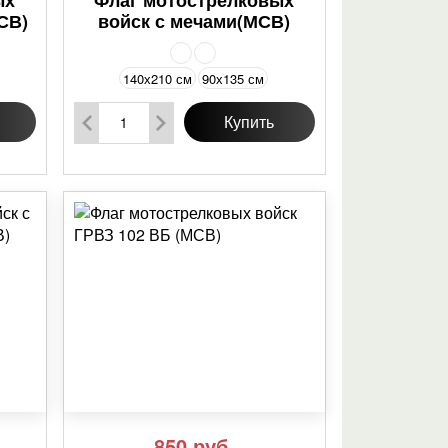
СВ)
войск с мечами(МСВ)
140х210 см
90х135 см
Купить
850
руб.