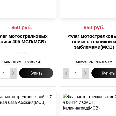
850
руб.
850
руб.
лаг мотострелковых
Флаг мотострелков
войск 405 МСП(МСВ)
войск с техникой 
эмблемами(МСВ)
140х210 см
90х135 см
140х210 см
90х135 см
Купить
Купить