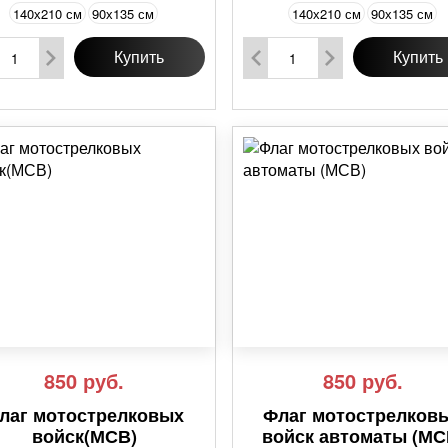
140х210 см
90х135 см
140х210 см
90х135 см
Купить
Купить
850
руб.
850
руб.
лаг мотострелковых
Флаг мотострелков
войск(МСВ)
войск автоматы (МС