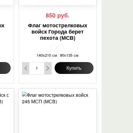
850
руб.
ых
Флаг мотострелковых
войск Города берет
пехота (МСВ)
140х210 см
90х135 см
Купить