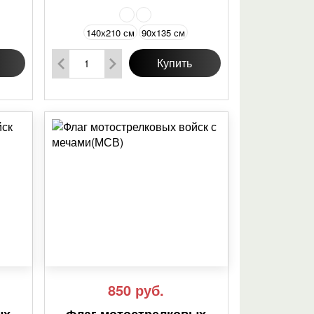
140х210 см
90х135 см
Купить
850
руб.
ых
Флаг мотострелковых