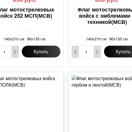
лаг мотострелковых
Флаг мотострелков
войск 252 МСП(МСВ)
войск с эмблемами
техникой(МСВ)
140х210 см
90х135 см
140х210 см
90х135 см
Купить
Купить