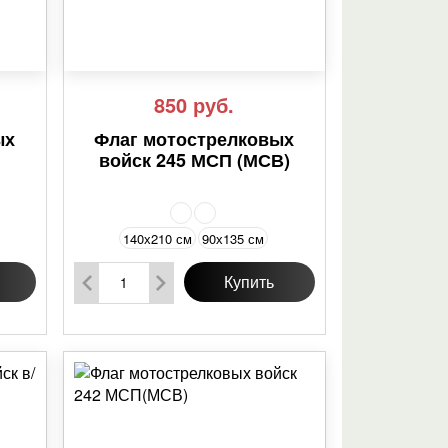
850
руб.
ых
Флаг мотострелковых
и
войск 245 МСП (МСВ)
140х210 см
90х135 см
Купить