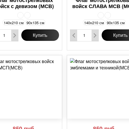
ойск с девизом (МСВ)
войск СЛАВА МСВ (М
140х210 см
90х135 см
140х210 см
90х135 см
Купить
Купить
850
руб.
850
руб.