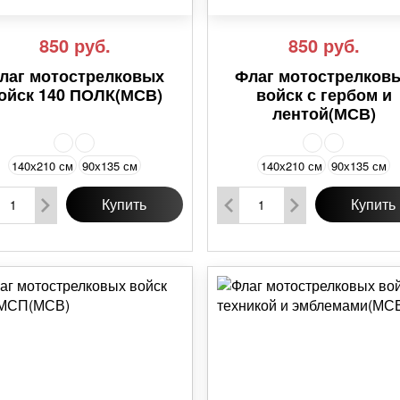
850
руб.
850
руб.
лаг мотострелковых
Флаг мотострелков
ойск 140 ПОЛК(МСВ)
войск с гербом и
лентой(МСВ)
140х210 см
90х135 см
140х210 см
90х135 см
Купить
Купить