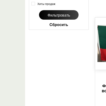
Хиты продаж
Cбросить
Ф
в