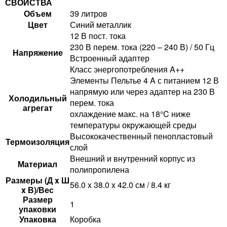
СВОЙСТВА
Объем
39 литров
Цвет
Синий металлик
12 В пост. тока
230 В перем. тока (220 – 240 В) / 50 Гц
Напряжение
Встроенный адаптер
Класс энергопотребления A++
Элементы Пельтье 4 A с питанием 12 В
напрямую или через адаптер на 230 В
Холодильный
перем. тока
агрегат
охлаждение макс. на 18°C ниже
температуры окружающей среды
Высококачественный пенопластовый
Термоизоляция
слой
Внешний и внутренний корпус из
Материал
полипропилена
Размеры (Д x Ш
56.0 x 38.0 x 42.0 см / 8.4 кг
x В)/Вес
Размер
1
упаковки
Упаковка
Коробка