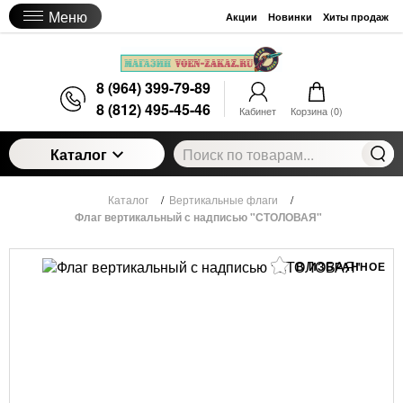
Меню
Акции
Новинки
Хиты продаж
8 (964) 399-79-89
8 (812) 495-45-46
Кабинет
Корзина (
0
)
Каталог
Каталог
/
Вертикальные флаги
/
Флаг вертикальный с надписью "СТОЛОВАЯ"
В ИЗБРАННОЕ
Флаг вертикальный с надписью "СТОЛОВАЯ"
1 500
руб.
Цена:
Артикул:
CN3943_2
Есть в наличии