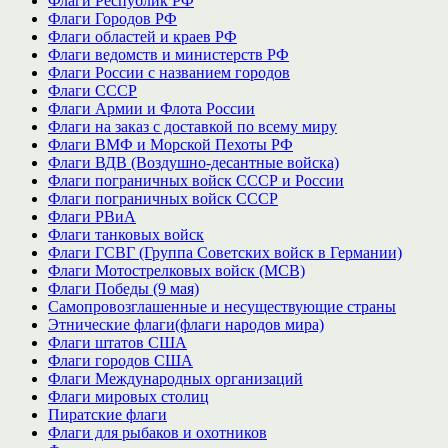
Флаги Республик РФ
Флаги Городов РФ
Флаги областей и краев РФ
Флаги ведомств и министерств РФ
Флаги России с названием городов
Флаги СССР
Флаги Армии и Флота России
Флаги на заказ с доставкой по всему миру
Флаги ВМФ и Морской Пехоты РФ
Флаги ВДВ (Воздушно-десантные войска)
Флаги пограничных войск СССР и России
Флаги пограничных войск СССР
Флаги РВиА
Флаги танковых войск
Флаги ГСВГ (Группа Советских войск в Германии)
Флаги Мотострелковых войск (МСВ)
Флаги Победы (9 мая)
Самопровозглашенные и несуществующие страны
Этнические флаги(флаги народов мира)
Флаги штатов США
Флаги городов США
Флаги Международных организаций
Флаги мировых столиц
Пиратские флаги
Флаги для рыбаков и охотников