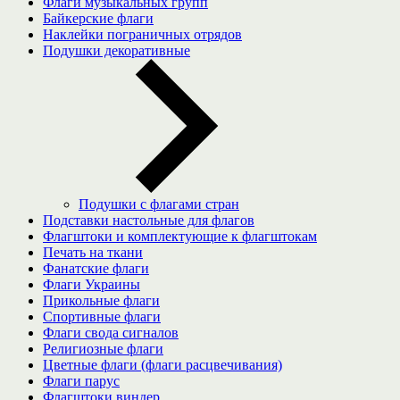
Флаги музыкальных групп
Байкерские флаги
Наклейки пограничных отрядов
Подушки декоративные
Подушки с флагами стран
Подставки настольные для флагов
Флагштоки и комплектующие к флагштокам
Печать на ткани
Фанатские флаги
Флаги Украины
Прикольные флаги
Спортивные флаги
Флаги свода сигналов
Религиозные флаги
Цветные флаги (флаги расцвечивания)
Флаги парус
Флагштоки виндер