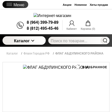
Меню
Акции
Новинки
Хиты продаж
8 (964) 399-79-89
8 (812) 495-45-46
Кабинет
Корзина (
0
)
Каталог
Каталог
/
Флаги Городов РФ
/
ФЛАГ АБДУЛИНСКОГО РАЙОНА
В ИЗБРАННОЕ
ФЛАГ АБДУЛИНСКОГО РАЙОНА
850
руб.
Цена:
Артикул:
CN2570_5
Есть в наличии
Выбрать ткань: