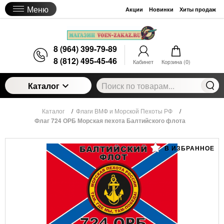
Меню
Акции
Новинки
Хиты продаж
8 (964) 399-79-89
8 (812) 495-45-46
Кабинет
Корзина (
0
)
Каталог
Каталог
/
Флаги ВМФ и Морской Пехоты РФ
/
Флаг 724 ОРБ Морская пехота Балтийского флота
В ИЗБРАННОЕ