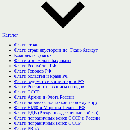
Каталог
Флаги стран
Флаги стран двусторонние. Ткань блэкаут
Комплекты флагов
Флаги и знамёна с бахромой
Флаги Республик РФ
Флаги Городов РФ
Флаги областей и краев РФ
Флаги ведомств и министерств РФ
Флаги России с названием городов
Флаги СССР
Флаги Армии и Флота России
Флаги на заказ с доставкой по всему миру
Флаги ВМФ и Морской Пехоты РФ
Флаги ВДВ (Воздушно-десантные войска)
Флаги пограничных войск СССР и России
Флаги пограничных войск СССР
Флаги РВиА