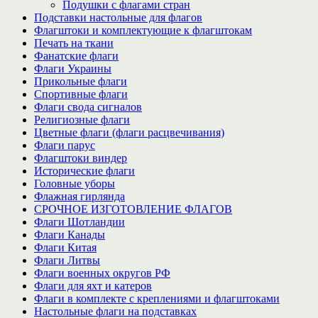
Подушки с флагами стран
Подставки настольные для флагов
Флагштоки и комплектующие к флагштокам
Печать на ткани
Фанатские флаги
Флаги Украины
Прикольные флаги
Спортивные флаги
Флаги свода сигналов
Религиозные флаги
Цветные флаги (флаги расцвечивания)
Флаги парус
Флагштоки виндер
Исторические флаги
Головные уборы
Флажная гирлянда
СРОЧНОЕ ИЗГОТОВЛЕНИЕ ФЛАГОВ
Флаги Шотландии
Флаги Канады
Флаги Китая
Флаги Литвы
Флаги военных округов РФ
Флаги для яхт и катеров
Флаги в комплекте с креплениями и флагштоками
Настольные флаги на подставках