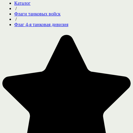
Каталог
/
Флаги танковых войск
/
Флаг 4-я танковая дивизия