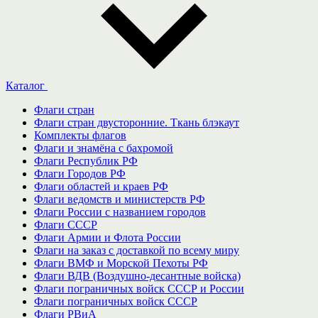
Каталог
Флаги стран
Флаги стран двусторонние. Ткань блэкаут
Комплекты флагов
Флаги и знамёна с бахромой
Флаги Республик РФ
Флаги Городов РФ
Флаги областей и краев РФ
Флаги ведомств и министерств РФ
Флаги России с названием городов
Флаги СССР
Флаги Армии и Флота России
Флаги на заказ с доставкой по всему миру
Флаги ВМФ и Морской Пехоты РФ
Флаги ВДВ (Воздушно-десантные войска)
Флаги пограничных войск СССР и России
Флаги пограничных войск СССР
Флаги РВиА