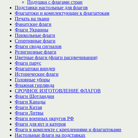
Подушки с флагами стран
Подставки настольные для флагов
Флагштоки и комплектующие к флагштокам
Печать на ткани
Фанатские флаги
Флаги Украины
Прикольные флаги
Спортивные флаги
Флаги свода сигналов
Религиозные флаги
Цветные флаги (флаги расцвечивания)
Флаги парус
Флагштоки виндер
Исторические флаги
Головные уборы
Флажная гирлянда
СРОЧНОЕ ИЗГОТОВЛЕНИЕ ФЛАГОВ
Флаги Шотландии
Флаги Канады
Флаги Китая
Флаги Литвы
Флаги военных округов РФ
Флаги для яхт и катеров
Флаги в комплекте с креплениями и флагштоками
Настольные флаги на подставках