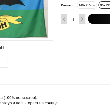
Размер:
140х210 см
90х13
а (100% полиэстер).
ратур и не выгорает на солнце.