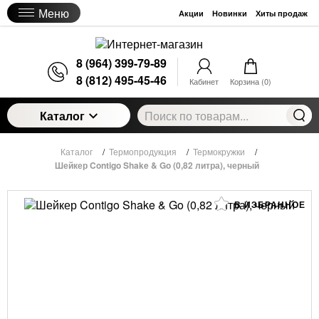
Меню
Акции
Новинки
Хиты продаж
8 (964) 399-79-89
8 (812) 495-45-46
Кабинет
Корзина (
0
)
Каталог
Каталог
/
Термопродукция
/
Термокружки
/
Шейкер Contigo Shake & Go (0,82 литра), черный
В ИЗБРАННОЕ