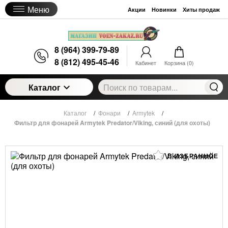
Меню
Акции
Новинки
Хиты продаж
8 (964) 399-79-89
8 (812) 495-45-46
Кабинет
Корзина (
0
)
Каталог
Каталог
/
Фонари
/
Armytek
/
Фильтр для фонарей Armytek Predator/Viking, синий (для охоты)
В ИЗБРАННОЕ
Фильтр для фонарей Armytek Predator/Viking,
синий (для охоты)