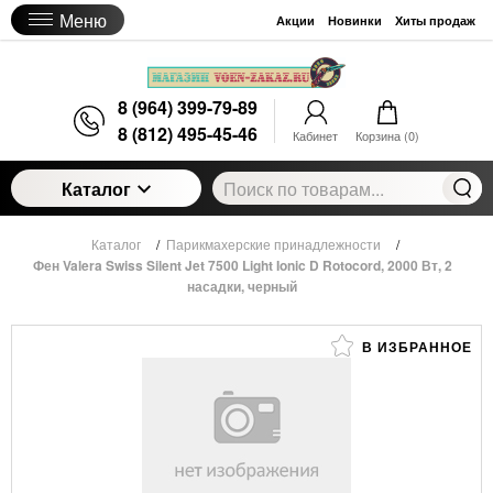
Меню
Акции
Новинки
Хиты продаж
8 (964) 399-79-89
8 (812) 495-45-46
Кабинет
Корзина (
0
)
Каталог
Каталог
/
Парикмахерские принадлежности
/
Фен Valera Swiss Silent Jet 7500 Light Ionic D Rotocord, 2000 Вт, 2
насадки, черный
В ИЗБРАННОЕ