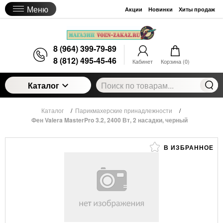
Меню
Акции
Новинки
Хиты продаж
8 (964) 399-79-89
8 (812) 495-45-46
Кабинет
Корзина (
0
)
Каталог
Каталог
/
Парикмахерские принадлежности
/
Фен Valera MasterPro 3.2, 2400 Вт, 2 насадки, черный
В ИЗБРАННОЕ