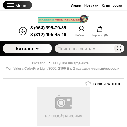
Меню
Акции
Новинки
Хиты продаж
8 (964) 399-79-89
8 (812) 495-45-46
Кабинет
Корзина (
0
)
Каталог
Каталог
/
Пишущие инструменты
/
Фен Valera ColorPro Light 3000, 2100 Вт, 2 насадки, черный/розовый
В ИЗБРАННОЕ