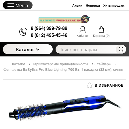
Меню
Акции
Новинки
Хиты продаж
8 (964) 399-79-89
8 (812) 495-45-46
Кабинет
Корзина (
0
)
Каталог
Каталог
/
Парикмахерские принадлежности
/
Стайлеры
/
Фен-щетка BaByliss Pro Blue Lighting, 700 Вт, 1 насадка (32 мм), синяя
В ИЗБРАННОЕ