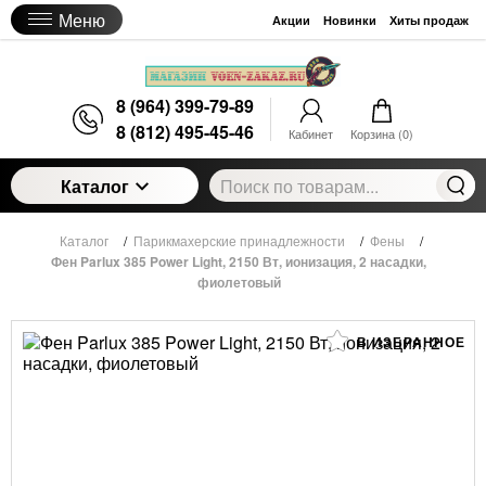
Меню
Акции
Новинки
Хиты продаж
8 (964) 399-79-89
8 (812) 495-45-46
Кабинет
Корзина (
0
)
Каталог
Каталог
/
Парикмахерские принадлежности
/
Фены
/
Фен Parlux 385 Power Light, 2150 Вт, ионизация, 2 насадки,
фиолетовый
В ИЗБРАННОЕ
Фен Parlux 385 Power Light, 2150 Вт, ионизация,
2 насадки, фиолетовый
12 320
руб.
Цена:
Артикул:
0901-385 violet