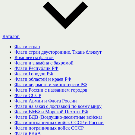
Каталог
Флаги стран
Флаги стран двусторонние. Ткань блэкаут
Комплекты флагов
Флаги и знамёна с бахромой
Флаги Республик РФ
Флаги Городов РФ
Флаги областей и краев РФ
Флаги ведомств и министерств РФ
Флаги России с названием городов
Флаги СССР
Флаги Армии и Флота России
Флаги на заказ с доставкой по всему миру
Флаги ВМФ и Морской Пехоты РФ
Флаги ВДВ (Воздушно-десантные войска)
Флаги пограничных войск СССР и России
Флаги пограничных войск СССР
Флаги РВиА