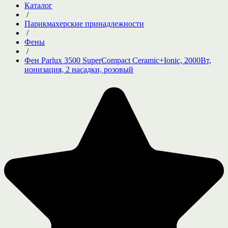
Каталог
/
Парикмахерские принадлежности
/
Фены
/
Фен Parlux 3500 SuperCompact Ceramic+Ionic, 2000Вт,
ионизация, 2 насадки, розовый