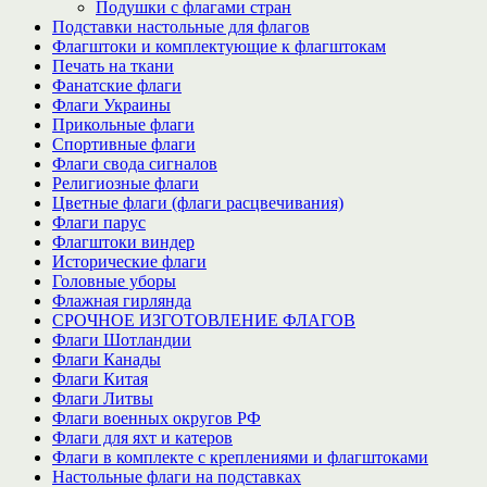
Подушки с флагами стран
Подставки настольные для флагов
Флагштоки и комплектующие к флагштокам
Печать на ткани
Фанатские флаги
Флаги Украины
Прикольные флаги
Спортивные флаги
Флаги свода сигналов
Религиозные флаги
Цветные флаги (флаги расцвечивания)
Флаги парус
Флагштоки виндер
Исторические флаги
Головные уборы
Флажная гирлянда
СРОЧНОЕ ИЗГОТОВЛЕНИЕ ФЛАГОВ
Флаги Шотландии
Флаги Канады
Флаги Китая
Флаги Литвы
Флаги военных округов РФ
Флаги для яхт и катеров
Флаги в комплекте с креплениями и флагштоками
Настольные флаги на подставках