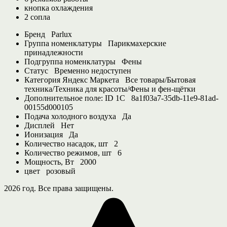
кнопка охлаждения
2 сопла
Бренд
Parlux
Группа номенклатуры
Парикмахерские
принадлежности
Подгруппа номенклатуры
Фены
Статус
Временно недоступен
Категория Яндекс Маркета
Все товары/Бытовая
техника/Техника для красоты/Фены и фен-щётки
Дополнительное поле: ID 1С
8a1f03a7-35db-11e9-81ad-
00155d000105
Подача холодного воздуха
Да
Дисплей
Нет
Ионизация
Да
Количество насадок, шт
2
Количество режимов, шт
6
Мощность, Вт
2000
цвет
розовый
2026 год. Все права защищены.