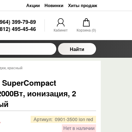
Акции
Новинки
Хиты продаж
(964) 399-79-89
(812) 495-45-46
Кабинет
Корзина (
0
)
Найти
адки, красный
0 SuperCompact
2000Вт, ионизация, 2
ный
.
Артикул:
0901-3500 ion red
Нет в наличии