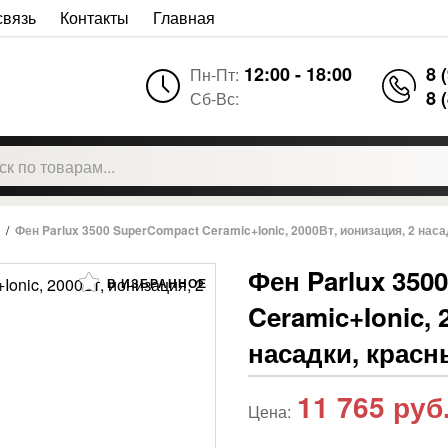
связь
Контакты
Главная
12:00 - 18:00
8 
Пн-Пт:
8 
Сб-Вс:
/
Фен Parlux 3500 SuperCompact Ceramic+Ionic, 2000Вт, ионизация, 2 нас
Фен Parlux 350
В ИЗБРАННОЕ
Ceramic+Ionic, 
насадки, крас
11 765
руб
Цена: