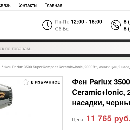
связь
Контакты
Главная
12:00 - 18:00
8 
Пн-Пт:
8 
Сб-Вс:
/
Фен Parlux 3500 SuperCompact Ceramic+Ionic, 2000Вт, ионизация, 2 нас
Фен Parlux 350
В ИЗБРАННОЕ
Ceramic+Ionic, 
насадки, черн
11 765
руб
Цена: