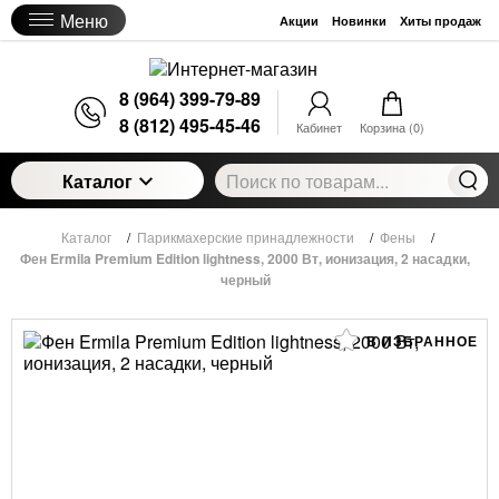
Меню
Акции
Новинки
Хиты продаж
8 (964) 399-79-89
8 (812) 495-45-46
Кабинет
Корзина (
0
)
Каталог
Каталог
/
Парикмахерские принадлежности
/
Фены
/
Фен Ermila Premium Edition lightness, 2000 Вт, ионизация, 2 насадки,
черный
В ИЗБРАННОЕ