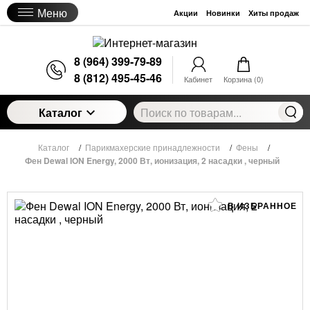
Меню
Акции
Новинки
Хиты продаж
8 (964) 399-79-89
8 (812) 495-45-46
Кабинет
Корзина (
0
)
Каталог
Каталог
/
Парикмахерские принадлежности
/
Фены
/
Фен Dewal ION Energy, 2000 Вт, ионизация, 2 насадки , черный
В ИЗБРАННОЕ
Фен Dewal ION Energy, 2000 Вт, ионизация, 2
насадки , черный