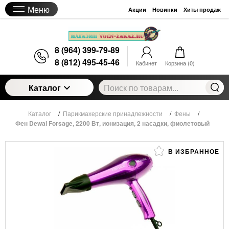
Меню
Акции
Новинки
Хиты продаж
8 (964) 399-79-89
8 (812) 495-45-46
Кабинет
Корзина (
0
)
Каталог
Каталог
/
Парикмахерские принадлежности
/
Фены
/
Фен Dewal Forsage, 2200 Вт, ионизация, 2 насадки, фиолетовый
В ИЗБРАННОЕ