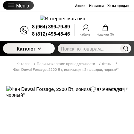
Меню
Акции
Новинки
Хиты продаж
8 (964) 399-79-89
8 (812) 495-45-46
Кабинет
Корзина (
0
)
Каталог
Каталог
/
Парикмахерские принадлежности
/
Фены
/
Фен Dewal Forsage, 2200 Вт, ионизация, 2 насадки, черный*
В ИЗБРАННОЕ
Фен Dewal Forsage, 2200 Вт, ионизация, 2
насадки, черный*