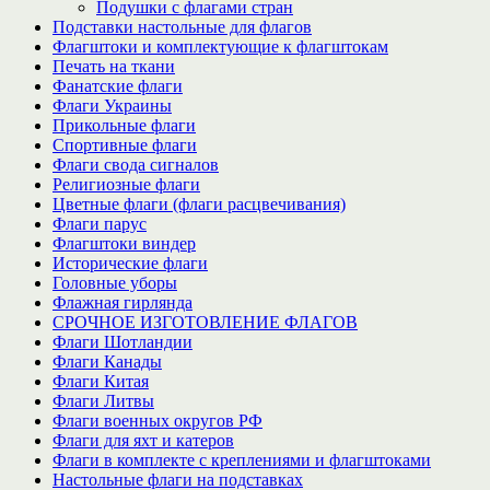
Подушки с флагами стран
Подставки настольные для флагов
Флагштоки и комплектующие к флагштокам
Печать на ткани
Фанатские флаги
Флаги Украины
Прикольные флаги
Спортивные флаги
Флаги свода сигналов
Религиозные флаги
Цветные флаги (флаги расцвечивания)
Флаги парус
Флагштоки виндер
Исторические флаги
Головные уборы
Флажная гирлянда
СРОЧНОЕ ИЗГОТОВЛЕНИЕ ФЛАГОВ
Флаги Шотландии
Флаги Канады
Флаги Китая
Флаги Литвы
Флаги военных округов РФ
Флаги для яхт и катеров
Флаги в комплекте с креплениями и флагштоками
Настольные флаги на подставках