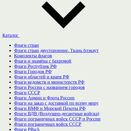
Каталог
Флаги стран
Флаги стран двусторонние. Ткань блэкаут
Комплекты флагов
Флаги и знамёна с бахромой
Флаги Республик РФ
Флаги Городов РФ
Флаги областей и краев РФ
Флаги ведомств и министерств РФ
Флаги России с названием городов
Флаги СССР
Флаги Армии и Флота России
Флаги на заказ с доставкой по всему миру
Флаги ВМФ и Морской Пехоты РФ
Флаги ВДВ (Воздушно-десантные войска)
Флаги пограничных войск СССР и России
Флаги пограничных войск СССР
Флаги РВиА