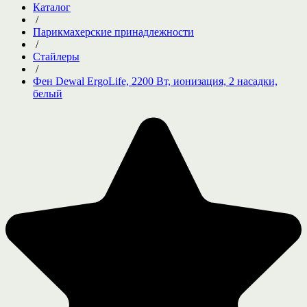
Каталог
/
Парикмахерские принадлежности
/
Стайлеры
/
Фен Dewal ErgoLife, 2200 Вт, ионизация, 2 насадки,
белый