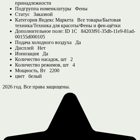
принадлежности
Подгруппа номенклатуры
Фены
Статус
Заказной
Категория Яндекс Маркета
Все товары/Бытовая
техника/Техника для красоты/Фены и фен-щётки
Дополнительное поле: ID 1С
84203f91-35db-11e9-81ad-
00155d000105
Подача холодного воздуха
Да
Дисплей
Нет
Ионизация
Да
Количество насадок, шт
2
Количество режимов, шт
4
Мощность, Вт
2200
цвет
белый
2026 год. Все права защищены.