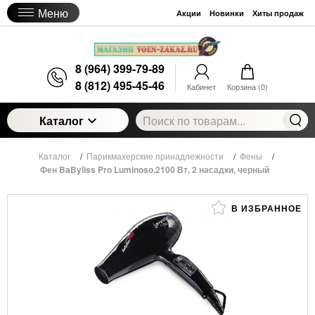
Меню
Акции
Новинки
Хиты продаж
8 (964) 399-79-89
8 (812) 495-45-46
Кабинет
Корзина (
0
)
Каталог
Каталог
/
Парикмахерские принадлежности
/
Фены
/
Фен BaByliss Pro Luminoso,2100 Вт, 2 насадки, черный
В ИЗБРАННОЕ