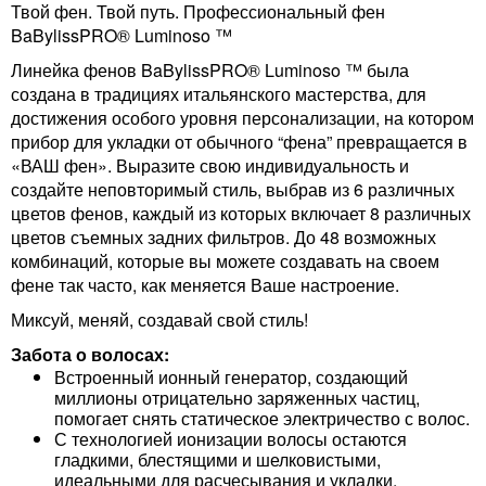
Твой фен. Твой путь. Профессиональный фен
BaBylissPRO® Luminoso ™
Линейка фенов BaBylissPRO® Luminoso ™ была
создана в традициях итальянского мастерства, для
достижения особого уровня персонализации, на котором
прибор для укладки от обычного “фена” превращается в
«ВАШ фен». Выразите свою индивидуальность и
создайте неповторимый стиль, выбрав из 6 различных
цветов фенов, каждый из которых включает 8 различных
цветов съемных задних фильтров. До 48 возможных
комбинаций, которые вы можете создавать на своем
фене так часто, как меняется Ваше настроение.
Миксуй, меняй, создавай свой стиль!
Забота о волосах:
Встроенный ионный генератор, создающий
миллионы отрицательно заряженных частиц,
помогает снять статическое электричество с волос.
С технологией ионизации волосы остаются
гладкими, блестящими и шелковистыми,
идеальными для расчесывания и укладки.