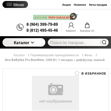
Меню
Акции
Новинки
Хиты продаж
8 (964) 399-79-89
8 (812) 495-45-46
Кабинет
Корзина (
0
)
Каталог
Каталог
/
Парикмахерские принадлежности
/
Фены
/
Фен BaByliss Pro BamBino, 1200 Вт, 1 насадка + диффузор, черный
В ИЗБРАННОЕ