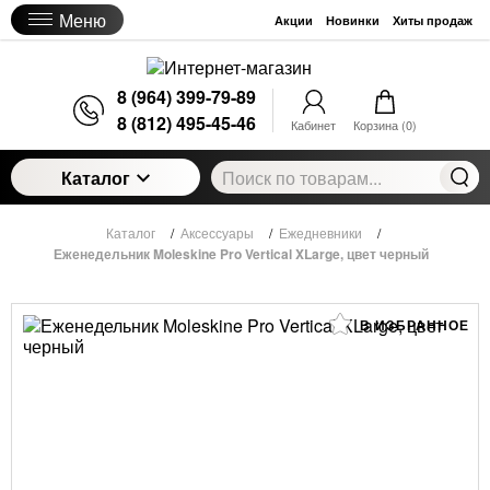
Меню
Акции
Новинки
Хиты продаж
8 (964) 399-79-89
8 (812) 495-45-46
Кабинет
Корзина (
0
)
Каталог
Каталог
/
Аксессуары
/
Ежедневники
/
Еженедельник Moleskine Pro Vertical XLarge, цвет черный
В ИЗБРАННОЕ
Еженедельник Moleskine Pro Vertical XLarge,
цвет черный