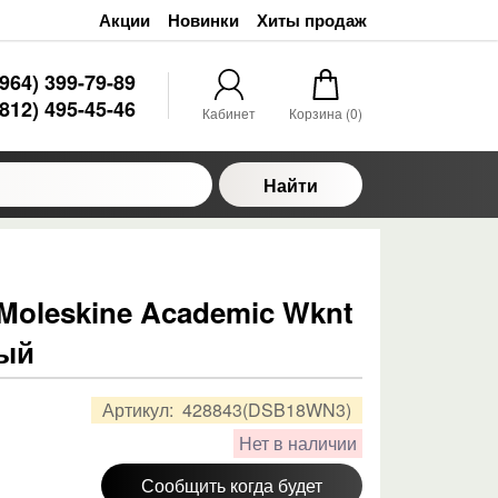
Акции
Новинки
Хиты продаж
(964) 399-79-89
(812) 495-45-46
Кабинет
Корзина (
0
)
Найти
Moleskine Academic Wknt
ный
Артикул:
428843(DSB18WN3)
Нет в наличии
Сообщить когда будет