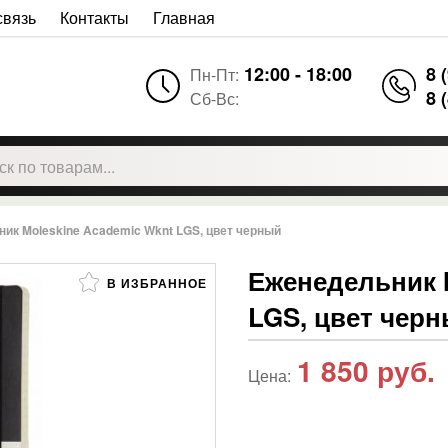
связь
Контакты
Главная
12:00 - 18:00
8 
Пн-Пт:
8 
Сб-Вс:
ик Moleskine Academic Wknt LGS, цвет черный
Еженедельник 
В ИЗБРАННОЕ
LGS, цвет чер
1 850
руб.
Цена: