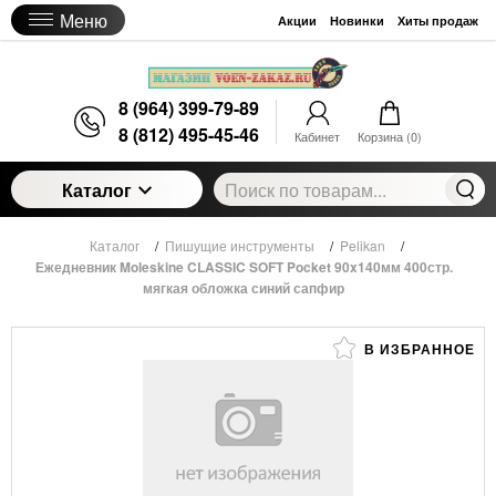
Меню
Акции
Новинки
Хиты продаж
8 (964) 399-79-89
8 (812) 495-45-46
Кабинет
Корзина (
0
)
Каталог
Каталог
/
Пишущие инструменты
/
Pelikan
/
Ежедневник Moleskine CLASSIC SOFT Pocket 90x140мм 400стр.
мягкая обложка синий сапфир
В ИЗБРАННОЕ