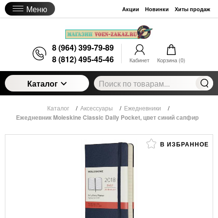
Меню
Акции
Новинки
Хиты продаж
8 (964) 399-79-89
8 (812) 495-45-46
Кабинет
Корзина (
0
)
Каталог
Каталог
/
Аксессуары
/
Ежедневники
/
Ежедневник Moleskine Classic Daily Pocket, цвет синий сапфир
В ИЗБРАННОЕ