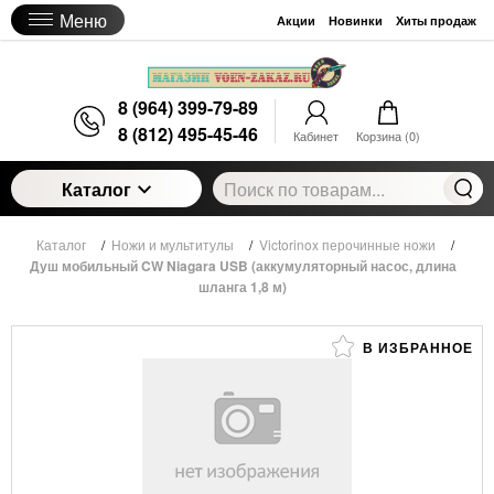
Меню
Акции
Новинки
Хиты продаж
8 (964) 399-79-89
8 (812) 495-45-46
Кабинет
Корзина (
0
)
Каталог
Каталог
/
Ножи и мультитулы
/
Victorinox перочинные ножи
/
Душ мобильный CW Niagara USB (аккумуляторный насос, длина
шланга 1,8 м)
В ИЗБРАННОЕ