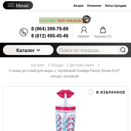
Меню
Акции
Новинки
Хиты продаж
8 (964) 399-79-89
8 (812) 495-45-46
Кабинет
Корзина (
0
)
Каталог
Каталог
/
Посуда
/
Детская серия
/
Стакан детский для воды с трубочкой Contigo Funny Straw (0,47
литра), розовый
В ИЗБРАННОЕ