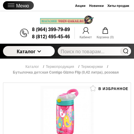
Меню
Акции
Новинки
Хиты продаж
8 (964) 399-79-89
8 (812) 495-45-46
Кабинет
Корзина (
0
)
Каталог
Каталог
/
Термопродукция
/
Термокружки
/
Бутылочка детская Contigo Gizmo Flip (0,42 литра), розовая
В ИЗБРАННОЕ