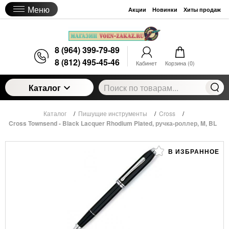
Меню
Акции
Новинки
Хиты продаж
8 (964) 399-79-89
8 (812) 495-45-46
Кабинет
Корзина (
0
)
Каталог
Каталог
/
Пишущие инструменты
/
Cross
/
Cross Townsend - Black Lacquer Rhodium Plated, ручка-роллер, M, BL
В ИЗБРАННОЕ