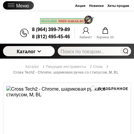
Меню
Акции
Новинки
Хиты продаж
8 (964) 399-79-89
8 (812) 495-45-46
Кабинет
Корзина (
0
)
Каталог
Каталог
/
Пишущие инструменты
/
Cross
/
Cross Tech2 - Chrome, шариковая ручка со стилусом, M, BL
В ИЗБРАННОЕ
Cross Tech2 - Chrome, шариковая ручка со
стилусом, M, BL
3 040
руб.
Цена:
Артикул:
AT0652-2
Нет в наличии