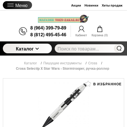
Меню
Акции
Новинки
Хиты продаж
8 (964) 399-79-89
8 (812) 495-45-46
Кабинет
Корзина (
0
)
Каталог
Каталог
/
Пишущие инструменты
/
Cross
/
Cross Selectip X Star Wars - Stormtrooper, ручка-роллер
В ИЗБРАННОЕ