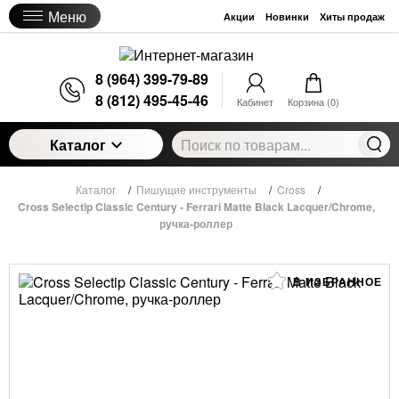
Меню
Акции
Новинки
Хиты продаж
8 (964) 399-79-89
8 (812) 495-45-46
Кабинет
Корзина (
0
)
Каталог
Каталог
/
Пишущие инструменты
/
Cross
/
Cross Selectip Classic Century - Ferrari Matte Black Lacquer/Chrome,
ручка-роллер
В ИЗБРАННОЕ
Cross Selectip Classic Century - Ferrari Matte
Black Lacquer/Chrome, ручка-роллер