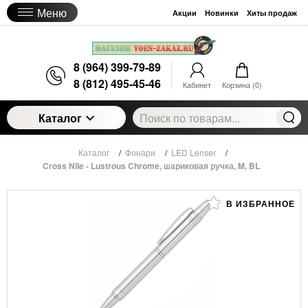
Меню
Акции
Новинки
Хиты продаж
8 (964) 399-79-89
8 (812) 495-45-46
Кабинет
Корзина (
0
)
Каталог
Каталог
/
Фонари
/
LED Lenser
/
Cross Nile - Lustrous Chrome, шариковая ручка, M, BL
В ИЗБРАННОЕ