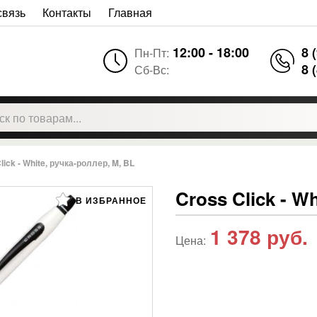
связь
Контакты
Главная
12:00 - 18:00
8 
Пн-Пт:
8 
Сб-Вс:
lick - White, ручка-роллер, M, BL
Cross Click - W
В ИЗБРАННОЕ
1 378
руб.
Цена: