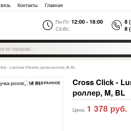
связь
Контакты
Главная
12:00 - 18:00
8 
Пн-Пт:
8 
Сб-Вс:
lick - Lustrous Chrome, ручка-роллер, M, BL
Cross Click - L
В ИЗБРАННОЕ
роллер, M, BL
1 378
руб.
Цена: