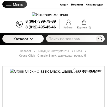
Меню
Акции
Новинки
Хиты продаж
8 (964) 399-79-89
8 (812) 495-45-46
Кабинет
Корзина (
0
)
Каталог
Каталог
/
Пишущие инструменты
/
Cross
/
Cross Click - Classic Black, шариковая ручка, M
В ИЗБРАННОЕ
Cross Click - Classic Black, шариковая ручка, M
1 500
руб.
Цена: