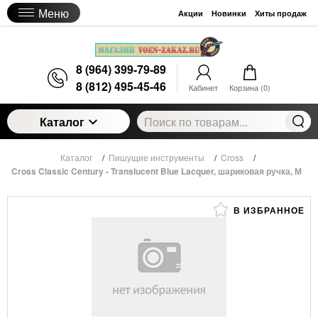
Меню
Акции
Новинки
Хиты продаж
8 (964) 399-79-89
8 (812) 495-45-46
Кабинет
Корзина (
0
)
Каталог
Каталог
/
Пишущие инструменты
/
Cross
/
Cross Classic Century - Translucent Blue Lacquer, шариковая ручка, М
В ИЗБРАННОЕ