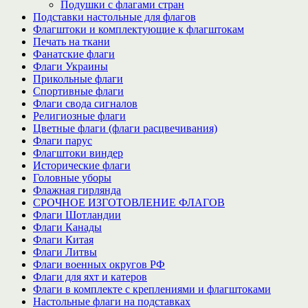
Подушки с флагами стран
Подставки настольные для флагов
Флагштоки и комплектующие к флагштокам
Печать на ткани
Фанатские флаги
Флаги Украины
Прикольные флаги
Спортивные флаги
Флаги свода сигналов
Религиозные флаги
Цветные флаги (флаги расцвечивания)
Флаги парус
Флагштоки виндер
Исторические флаги
Головные уборы
Флажная гирлянда
СРОЧНОЕ ИЗГОТОВЛЕНИЕ ФЛАГОВ
Флаги Шотландии
Флаги Канады
Флаги Китая
Флаги Литвы
Флаги военных округов РФ
Флаги для яхт и катеров
Флаги в комплекте с креплениями и флагштоками
Настольные флаги на подставках