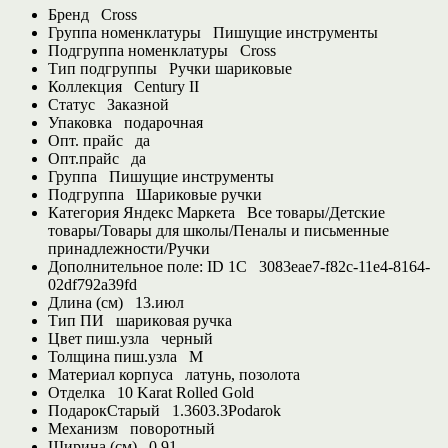
Бренд
Cross
Группа номенклатуры
Пишущие инструменты
Подгруппа номенклатуры
Cross
Тип подгруппы
Ручки шариковые
Коллекция
Century II
Статус
Заказной
Упаковка
подарочная
Опт. прайс
да
Опт.прайс
да
Группа
Пишущие инструменты
Подгруппа
Шариковые ручки
Категория Яндекс Маркета
Все товары/Детские
товары/Товары для школы/Пеналы и письменные
принадлежности/Ручки
Дополнительное поле: ID 1С
3083eae7-f82c-11e4-8164-
02df792a39fd
Длина (см)
13.июл
Тип ПИ
шариковая ручка
Цвет пиш.узла
черный
Толщина пиш.узла
M
Материал корпуса
латунь, позолота
Отделка
10 Karat Rolled Gold
ПодарокСтарый
1.3603.3Podarok
Механизм
поворотный
Ширина (см)
0.91