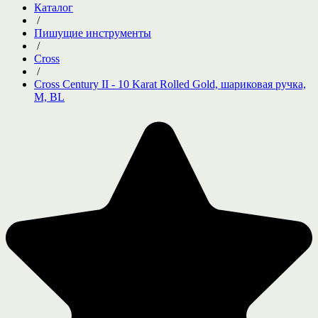
Каталог
/
Пишущие инструменты
/
Cross
/
Cross Century II - 10 Karat Rolled Gold, шариковая ручка,
M, BL