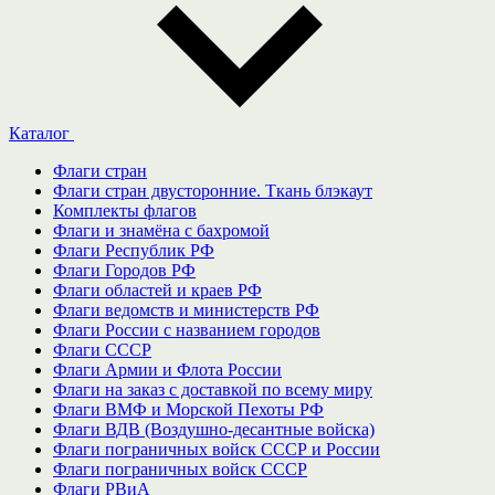
Каталог
Флаги стран
Флаги стран двусторонние. Ткань блэкаут
Комплекты флагов
Флаги и знамёна с бахромой
Флаги Республик РФ
Флаги Городов РФ
Флаги областей и краев РФ
Флаги ведомств и министерств РФ
Флаги России с названием городов
Флаги СССР
Флаги Армии и Флота России
Флаги на заказ с доставкой по всему миру
Флаги ВМФ и Морской Пехоты РФ
Флаги ВДВ (Воздушно-десантные войска)
Флаги пограничных войск СССР и России
Флаги пограничных войск СССР
Флаги РВиА