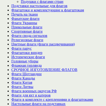
Подушки с флагами стран
Подставки настольные для флагов
Флагштоки и комплектующие к флагштокам
Печать на ткани
Фанатские флаги
Флаги Украины
Прикольные флаги
Спортивные флаги
Флаги свода сигналов
Религиозные флаги
Цветные флаги (флаги расцвечивания)
Флаги парус
Флагштоки виндер
Исторические флаги
Головные уборы
Флажная гирлянда
СРОЧНОЕ ИЗГОТОВЛЕНИЕ ФЛАГОВ
Флаги Шотландии
Флаги Канады
Флаги Китая
Флаги Литвы
Флаги военных округов РФ
Флаги для яхт и катеров
Флаги в комплекте с креплениями и флагштоками
Настольные флаги на подставках