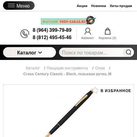
Меню
Акции
Новинки
Хиты продаж
8 (964) 399-79-89
8 (812) 495-45-46
Кабинет
Корзина (
0
)
Каталог
Каталог
/
Пишущие инструменты
/
Cross
/
Cross Century Classic - Black, перьевая ручка, M
В ИЗБРАННОЕ