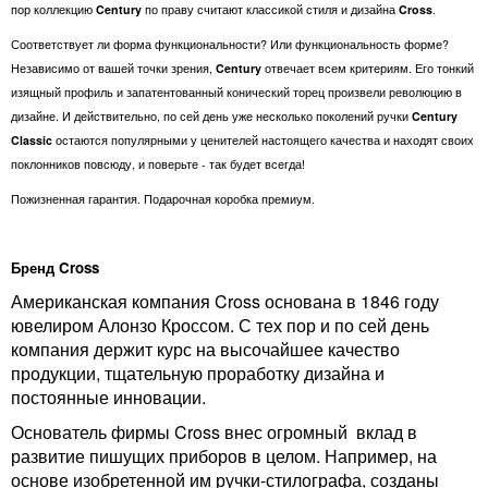
пор коллекцию
Century
по праву считают классикой стиля и дизайна
Cross
.
Соответствует ли форма функциональности? Или функциональность форме?
Независимо от вашей точки зрения,
Century
отвечает всем критериям. Его тонкий
изящный профиль и запатентованный конический торец произвели революцию в
дизайне. И действительно, по сей день уже несколько поколений ручки
Century
Classic
остаются популярными у ценителей настоящего качества и находят своих
поклонников повсюду, и поверьте - так будет всегда!
Пожизненная гарантия. Подарочная коробка премиум.
Бренд Cross
Американская компания Cross основана в 1846 году
ювелиром Алонзо Кроссом. С тех пор и по сей день
компания держит курс на высочайшее качество
продукции, тщательную проработку дизайна и
постоянные инновации.
Основатель фирмы Cross внес огромный вклад в
развитие пишущих приборов в целом. Например, на
основе изобретенной им ручки-стилографа, созданы