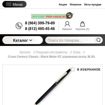
Меню
Акции
Новинки
Хиты продаж
8 (964) 399-79-89
8 (812) 495-45-46
Кабинет
Корзина (
0
)
Каталог
Каталог
/
Пишущие инструменты
/
Cross
/
Cross Century Classic - Black Matte GT, шариковая ручка, M, BL
В ИЗБРАННОЕ