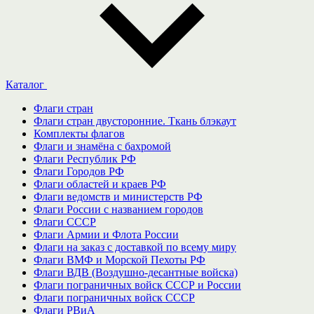
Каталог
Флаги стран
Флаги стран двусторонние. Ткань блэкаут
Комплекты флагов
Флаги и знамёна с бахромой
Флаги Республик РФ
Флаги Городов РФ
Флаги областей и краев РФ
Флаги ведомств и министерств РФ
Флаги России с названием городов
Флаги СССР
Флаги Армии и Флота России
Флаги на заказ с доставкой по всему миру
Флаги ВМФ и Морской Пехоты РФ
Флаги ВДВ (Воздушно-десантные войска)
Флаги пограничных войск СССР и России
Флаги пограничных войск СССР
Флаги РВиА