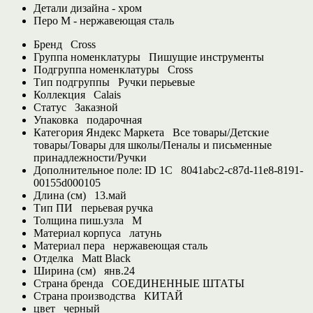
Детали дизайна - хром
Перо М - нержавеющая сталь
Бренд
Cross
Группа номенклатуры
Пишущие инструменты
Подгруппа номенклатуры
Cross
Тип подгруппы
Ручки перьевые
Коллекция
Calais
Статус
Заказной
Упаковка
подарочная
Категория Яндекс Маркета
Все товары/Детские
товары/Товары для школы/Пеналы и письменные
принадлежности/Ручки
Дополнительное поле: ID 1С
8041abc2-c87d-11e8-8191-
00155d000105
Длина (см)
13.май
Тип ПИ
перьевая ручка
Толщина пиш.узла
M
Материал корпуса
латунь
Материал пера
нержавеющая сталь
Отделка
Matt Black
Ширина (см)
янв.24
Страна бренда
СОЕДИНЕННЫЕ ШТАТЫ
Страна производства
КИТАЙ
цвет
черный