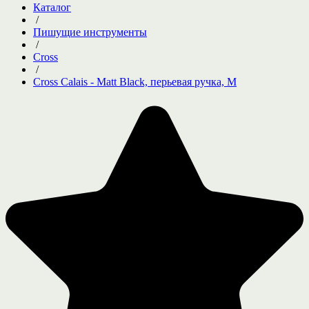
Каталог
/
Пишущие инструменты
/
Cross
/
Cross Calais - Matt Black, перьевая ручка, M