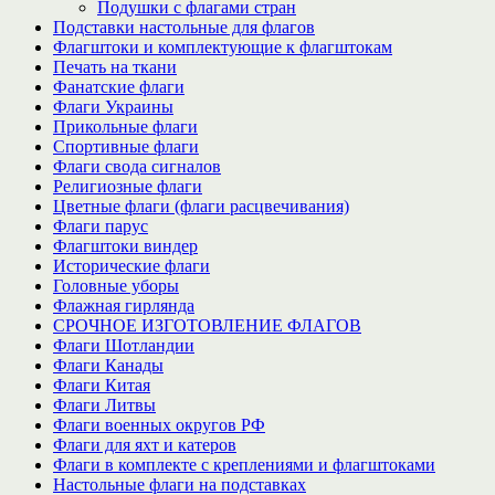
Подушки с флагами стран
Подставки настольные для флагов
Флагштоки и комплектующие к флагштокам
Печать на ткани
Фанатские флаги
Флаги Украины
Прикольные флаги
Спортивные флаги
Флаги свода сигналов
Религиозные флаги
Цветные флаги (флаги расцвечивания)
Флаги парус
Флагштоки виндер
Исторические флаги
Головные уборы
Флажная гирлянда
СРОЧНОЕ ИЗГОТОВЛЕНИЕ ФЛАГОВ
Флаги Шотландии
Флаги Канады
Флаги Китая
Флаги Литвы
Флаги военных округов РФ
Флаги для яхт и катеров
Флаги в комплекте с креплениями и флагштоками
Настольные флаги на подставках