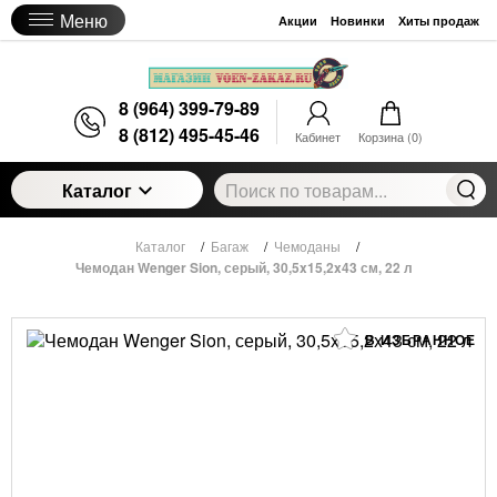
Меню
Акции
Новинки
Хиты продаж
8 (964) 399-79-89
8 (812) 495-45-46
Кабинет
Корзина (
0
)
Каталог
Каталог
/
Багаж
/
Чемоданы
/
Чемодан Wenger Sion, серый, 30,5x15,2x43 см, 22 л
В ИЗБРАННОЕ
Чемодан Wenger Sion, серый, 30,5x15,2x43 см,
22 л