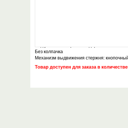
Описание
Характеристики
Цвет корпуса: синий
Материал корпуса: смола синтетическая
Вид упаковки: коробка подарочная
Без колпачка
Механизм выдвижения стержня: кнопочны
Товар доступен для заказа в количестве 