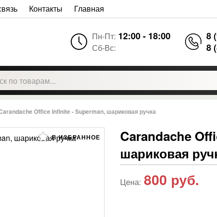
связь
Контакты
Главная
12:00 - 18:00
8 
Пн-Пт:
8 
Сб-Вс:
Carandache Office Infinite - Superman, шариковая ручка
Carandache Offic
В ИЗБРАННОЕ
шариковая руч
800
руб.
Цена: